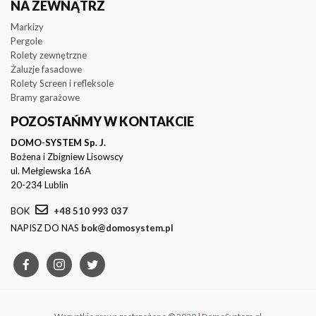
NA ZEWNĄTRZ
Markizy
Pergole
Rolety zewnętrzne
Żaluzje fasadowe
Rolety Screen i refleksole
Bramy garażowe
POZOSTAŃMY W KONTAKCIE
DOMO-SYSTEM Sp. J.
Bożena i Zbigniew Lisowscy
ul. Mełgiewska 16A
20-234 Lublin
BOK
+48 510 993 037
NAPISZ DO NAS
bok@domosystem.pl