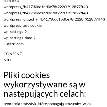
pum-663
wordpress_fb41730dc1bd0e78f2220f912897ff43
wordpress_fb41730dc1bd0e78f2220f912897ff43
wordpress_logged_in_fb41730dc1bd0e78f2220f912897ff43
wordpress_test_cookie
wp-settings-2
wp-settings-time-2
Gstatic.com
CONSENT
NID
Pliki cookies
wykorzystywane są w
następujących celach:
tworzenia statystyk, które pomagają zrozumieć, w jaki