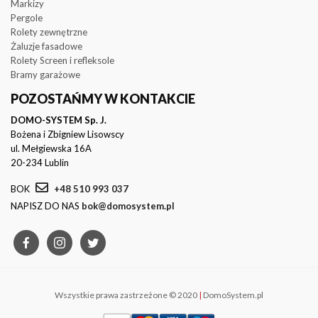
Markizy
Pergole
Rolety zewnętrzne
Żaluzje fasadowe
Rolety Screen i refleksole
Bramy garażowe
POZOSTAŃMY W KONTAKCIE
DOMO-SYSTEM Sp. J.
Bożena i Zbigniew Lisowscy
ul. Mełgiewska 16A
20-234 Lublin
BOK
+48 510 993 037
NAPISZ DO NAS
bok@domosystem.pl
Wszystkie prawa zastrzeżone © 2020
|
DomoSystem.pl