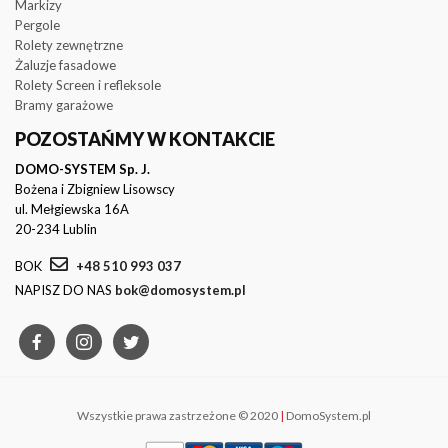
Markizy
Pergole
Rolety zewnętrzne
Żaluzje fasadowe
Rolety Screen i refleksole
Bramy garażowe
POZOSTAŃMY W KONTAKCIE
DOMO-SYSTEM Sp. J.
Bożena i Zbigniew Lisowscy
ul. Mełgiewska 16A
20-234 Lublin
BOK
+48 510 993 037
NAPISZ DO NAS
bok@domosystem.pl
Wszystkie prawa zastrzeżone © 2020
|
DomoSystem.pl