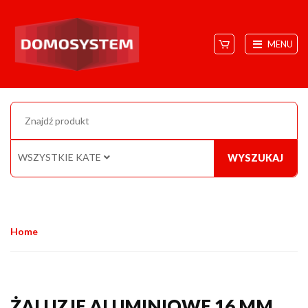
MENU
WSZYSTKIE KATEGORIE
WYSZUKAJ
Home
ŻALUZJE ALUMINIOWE 16 MM