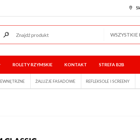
S
WSZYSTKIE
ROLETY RZYMSKIE
KONTAKT
STREFA B2B
ZEWNĘTRZNE
ŻALUZJE FASADOWE
REFLEKSOLE I SCREENY