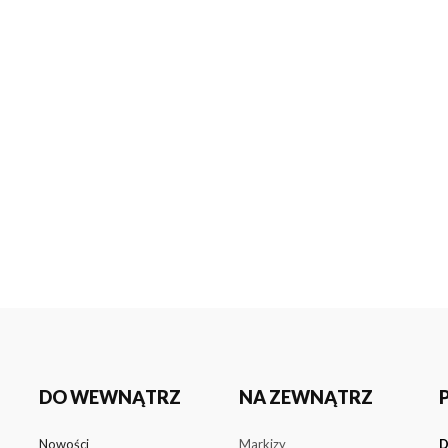
DO WEWNĄTRZ
NA ZEWNĄTRZ
Nowości
Markizy
D