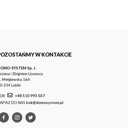
POZOSTAŃMY W KONTAKCIE
OMO-SYSTEM Sp. J.
ożena i Zbigniew Lisowscy
l. Mełgiewska 16A
0-234 Lublin
OK
+48 510 993 037
APISZ DO NAS
bok@domosystem.pl