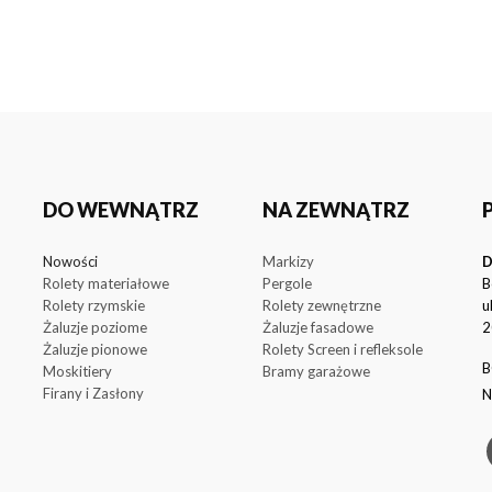
DO WEWNĄTRZ
NA ZEWNĄTRZ
Nowości
Markizy
D
Rolety materiałowe
Pergole
B
Rolety rzymskie
Rolety zewnętrzne
u
Żaluzje poziome
Żaluzje fasadowe
2
Żaluzje pionowe
Rolety Screen i refleksole
B
Moskitiery
Bramy garażowe
Firany i Zasłony
N