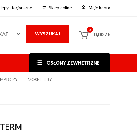
klepy stacjonarne
Sklep online
Moje konto
0
 KATEGORIE
WYSZUKAJ
0,00
ZŁ
OSŁONY ZEWNĘTRZNE
MARKIZY
MOSKITIERY
OTERM