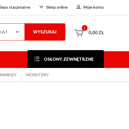
klepy stacjonarne
Sklep online
Moje konto
0
 KATEGORIE
WYSZUKAJ
0,00
ZŁ
OSŁONY ZEWNĘTRZNE
MARKIZY
MOSKITIERY