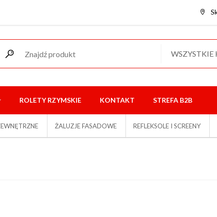
S
WSZYSTKIE
ROLETY RZYMSKIE
KONTAKT
STREFA B2B
ZEWNĘTRZNE
ŻALUZJE FASADOWE
REFLEKSOLE I SCREENY