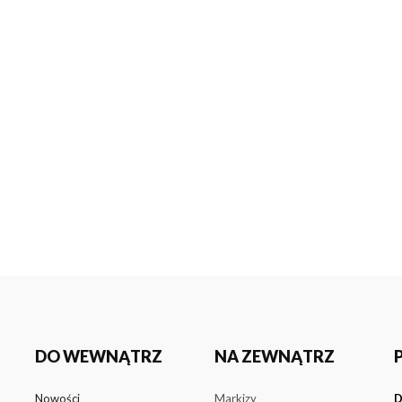
DO WEWNĄTRZ
NA ZEWNĄTRZ
Nowości
Markizy
D