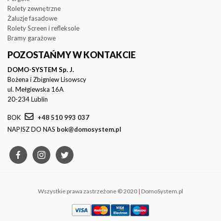
Rolety zewnętrzne
Żaluzje fasadowe
Rolety Screen i refleksole
Bramy garażowe
POZOSTAŃMY W KONTAKCIE
DOMO-SYSTEM Sp. J.
Bożena i Zbigniew Lisowscy
ul. Mełgiewska 16A
20-234 Lublin
BOK
+48 510 993 037
NAPISZ DO NAS
bok@domosystem.pl
Wszystkie prawa zastrzeżone © 2020
|
DomoSystem.pl