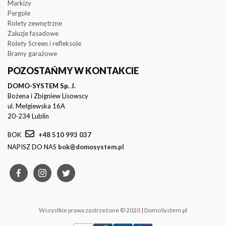
Markizy
Pergole
Rolety zewnętrzne
Żaluzje fasadowe
Rolety Screen i refleksole
Bramy garażowe
POZOSTAŃMY W KONTAKCIE
DOMO-SYSTEM Sp. J.
Bożena i Zbigniew Lisowscy
ul. Mełgiewska 16A
20-234 Lublin
BOK
+48 510 993 037
NAPISZ DO NAS
bok@domosystem.pl
Wszystkie prawa zastrzeżone © 2020
|
DomoSystem.pl