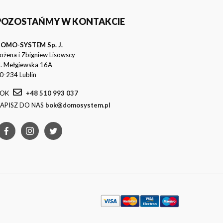
POZOSTAŃMY W KONTAKCIE
OMO-SYSTEM Sp. J.
ożena i Zbigniew Lisowscy
l. Mełgiewska 16A
0-234 Lublin
OK
+48 510 993 037
APISZ DO NAS
bok@domosystem.pl