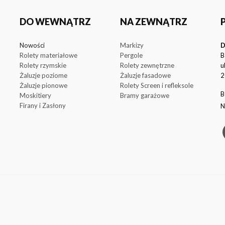
DO WEWNĄTRZ
NA ZEWNĄTRZ
Nowości
Markizy
D
Rolety materiałowe
Pergole
B
Rolety rzymskie
Rolety zewnętrzne
u
Żaluzje poziome
Żaluzje fasadowe
2
Żaluzje pionowe
Rolety Screen i refleksole
B
Moskitiery
Bramy garażowe
Firany i Zasłony
N