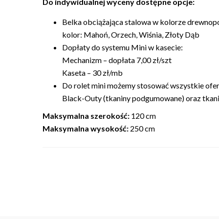
Do indywidualnej wyceny dostępne opcje:
Belka obciążająca stalowa w kolorze drewnop
kolor: Mahoń, Orzech, Wiśnia, Złoty Dąb
Dopłaty do systemu Mini w kasecie:
Mechanizm – dopłata 7,00 zł/szt
Kaseta – 30 zł/mb
Do rolet mini możemy stosować wszystkie ofer
Black-Outy (tkaniny podgumowane) oraz tkani
Maksymalna szerokość:
120 cm
Maksymalna wysokość:
250 cm