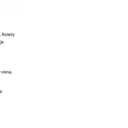
. Rolety
je
 okna,
y.