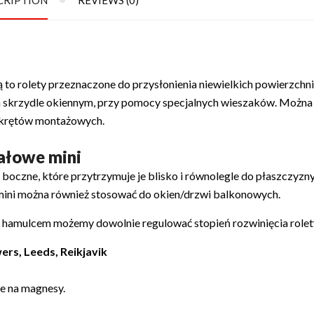
CRIPTION
REVIEWS (0)
 to rolety przeznaczone do przysłonienia niewielkich powierzchni
a skrzydle okiennym, przy pomocy specjalnych wieszaków. Można 
wkrętów montażowych.
iałowe mini
boczne, które przytrzymuje je blisko i równolegle do płaszczyzny
y mini można również stosować do okien/drzwi balkonowych.
hamulcem możemy dowolnie regulować stopień rozwinięcia rolet
wers, Leeds, Reikjavik
e na magnesy.