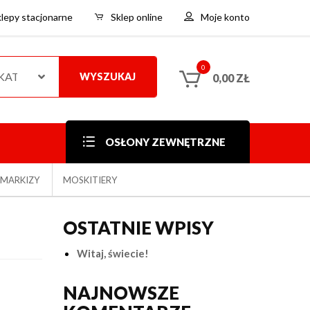
klepy stacjonarne
Sklep online
Moje konto
0
 KATEGORIE
WYSZUKAJ
0,00
ZŁ
OSŁONY ZEWNĘTRZNE
MARKIZY
MOSKITIERY
OSTATNIE WPISY
Witaj, świecie!
NAJNOWSZE