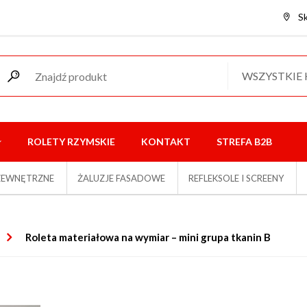
S
WSZYSTKIE
ROLETY RZYMSKIE
KONTAKT
STREFA B2B
ZEWNĘTRZNE
ŻALUZJE FASADOWE
REFLEKSOLE I SCREENY
Roleta materiałowa na wymiar – mini grupa tkanin B