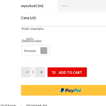
wysokość (m)
Cena (zł):
Kolor osprzętu
Zbliżony kolor
#aaaaaa
ADD TO CART