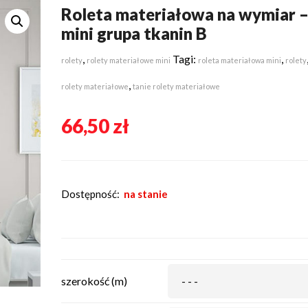
Roleta materiałowa na wymiar 
mini grupa tkanin B
,
Tagi:
,
rolety
rolety materiałowe mini
roleta materiałowa mini
rolety
,
rolety materiałowe
tanie rolety materiałowe
66,50
zł
Dostępność:
na stanie
szerokość (m)